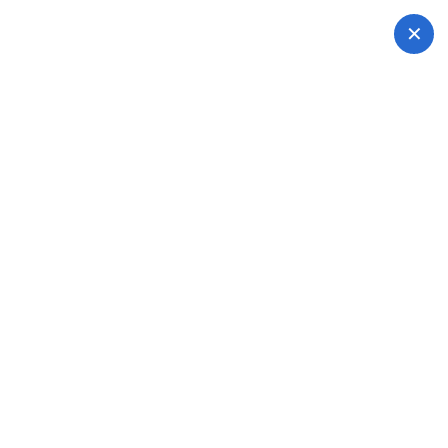
✕
城
新闻中心
联系我们
登录平台
威尼斯娱乐城
专业 · 信赖 · 安全
立即注册