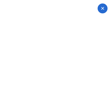
登录平台
✕
好莱坞大片票房对比国产电
影，口碑差异分析
2026-05-21
威尼斯娱乐城
电影对比
精选摘要
本文以某科幻IP系列与国产影片《星际迷航》为