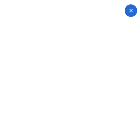
登录平台
✕
电竞战队中单核心缺阵，整
体战绩下滑明显分析
2026-07-09
威尼斯娱乐城
电竞战队
精选摘要
电竞战队中单核心缺阵后，整体战绩明显下滑，反